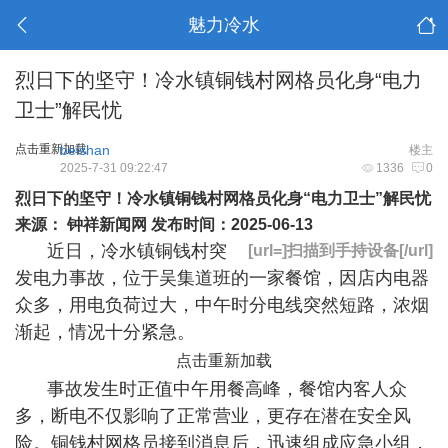
魅力冷水
烈日下的坚守！冷水镇铜钱村网格员化身“电力
卫士”解民忧
点击重新加载
beishan
楼主
2025-7-31 09:22:47
1336
0
烈日下的坚守！冷水镇铜钱村网格员化身“电力卫士”解民忧
来源： 钟祥新闻网 发布时间：2025-06-13
近日，冷水镇铜钱村突
[url=]扫描到手持设备[/url]
发电力事故，位于吴集道班的一家餐馆，因店内电器
众多，用电负荷过大，中午时分电线突然短路，浓烟
渐起，情况十分紧急。
点击重新加载
事故发生时正值中午用餐高峰，餐馆内客人众
多，断电不仅影响了正常营业，更存在潜在安全风
险。铜钱村网格员接到消息后，迅速组成应急小组，