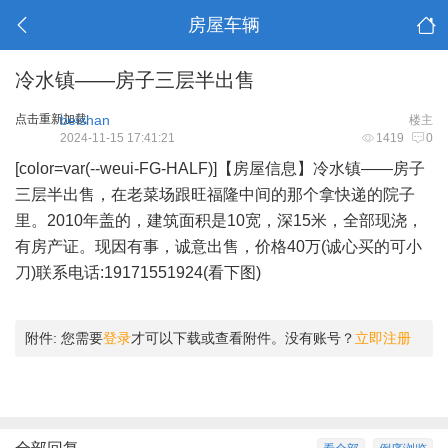
房屋车辆
冷水镇——房子三层半出售
点击重新加载
beishan
楼主
2024-11-15 17:41:21
1419
0
[color=var(--weui-FG-HALF)]
【房屋信息】冷水镇——房子
三层半出售，在老菜场跟旺福隆中间的那个拿快递的院子
里。2010年盖的，建筑面积是10宽，深15米，全部现浇，
有房产证。现因有事，诚意出售，价格40万(诚心买的可小
刀)联系电话:19171551924(看下图)
附件:
您需要
登录
才可以下载或查看附件。没有账号？
立即注册