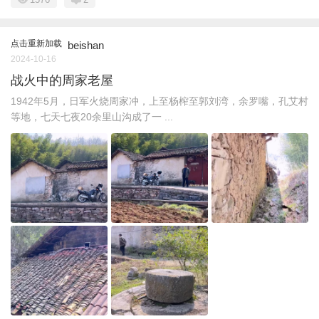
点击重新加载
beishan
2024-10-16
战火中的周家老屋
1942年5月，日军火烧周家冲，上至杨榨至郭刘湾，余罗嘴，孔艾村
等地，七天七夜20余里山沟成了一 ...