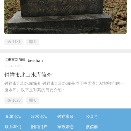
1131
0
点击重新加载
beishan
2024-9-27
钟祥市北山水库简介
钟祥市北山水库简介 钟祥市北山水库是位于中国湖北省钟祥市的一
座水库。以下是对其的简要介绍： ...
1629
0
豆腐论坛
冷水论坛
钟祥家政
公众号
联系我们
旧口门户
家政婚恋
微信群